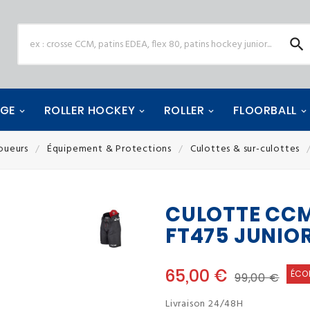

AGE
ROLLER HOCKEY
ROLLER
FLOORBALL
oueurs
Équipement & Protections
Culottes & sur-culottes
CULOTTE CCM
FT475 JUNIO
65,00 €
ÉCO
99,00 €
Livraison 24/48H