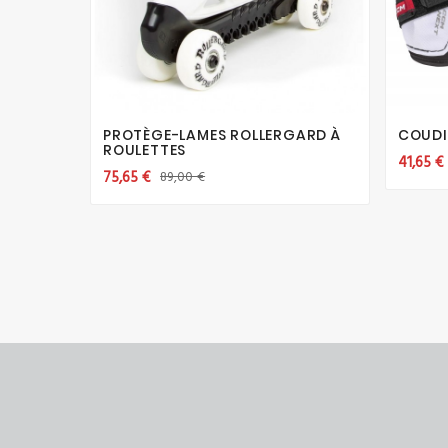




PROTÈGE-LAMES ROLLERGARD À
COUDI
ROULETTES
41,65 €
75,65 €
89,00 €