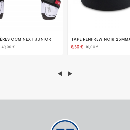







ÈRES CCM NEXT JUNIOR
TAPE RENFREW NOIR 25M
8,50 €
49,00 €
10,00 €