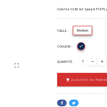
Culotte CCM Jet Speed FT475 j
Medium
TAILLE :

COULEUR :
QUANTITÉ :

AJOUTER AU PANIE
