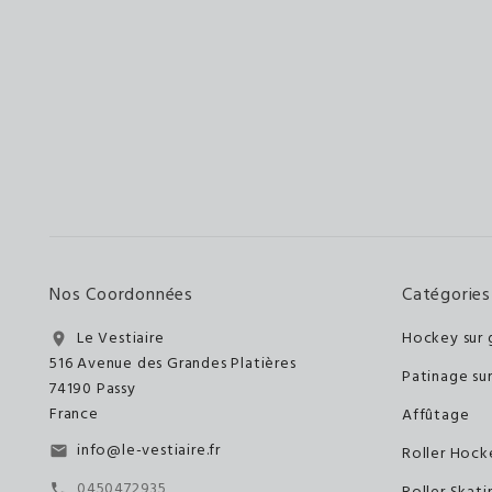
Nos Coordonnées
Catégories
Le Vestiaire
Hockey sur 
location_on
516 Avenue des Grandes Platières
Patinage su
74190 Passy
France
Affûtage
info@le-vestiaire.fr
email
Roller Hock
0450472935
call