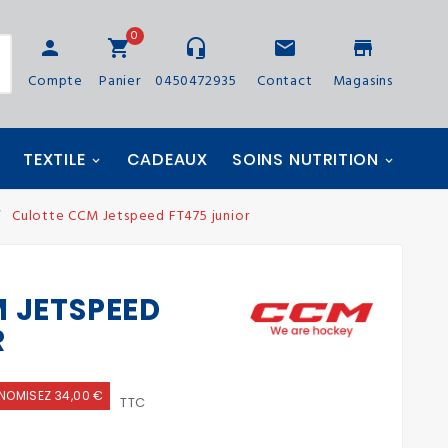
0
person
shopping_cart
headset_mic
email
store
Compte
Panier
0450472935
Contact
Magasins
TEXTILE
CADEAUX
SOINS NUTRITION
Culotte CCM Jetspeed FT475 junior
 JETSPEED
R
NOMISEZ 34,00 €
TTC