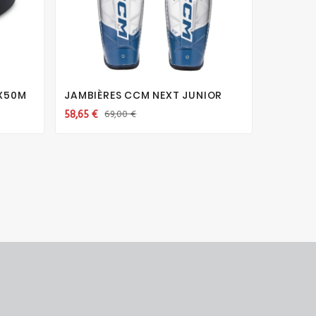





MX50M
JAMBIÈRES CCM NEXT JUNIOR
COMBIN
BLEUE J
58,65 €
69,00 €
8,50 €
1